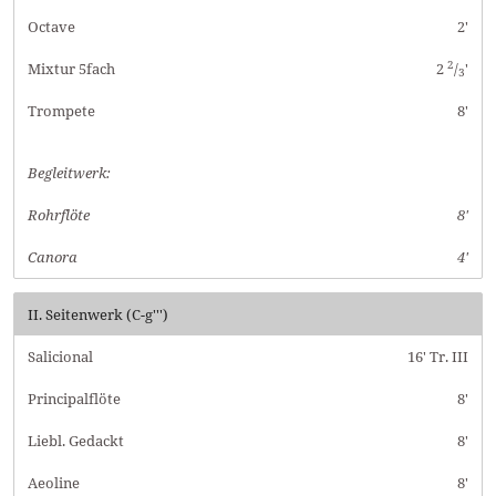
Octave
2'
2
Mixtur 5fach
2
/
'
3
Trompete
8'
Begleitwerk:
Rohrflöte
8'
Canora
4'
II. Seitenwerk (C-g''')
Salicional
16' Tr. III
Principalflöte
8'
Liebl. Gedackt
8'
Aeoline
8'