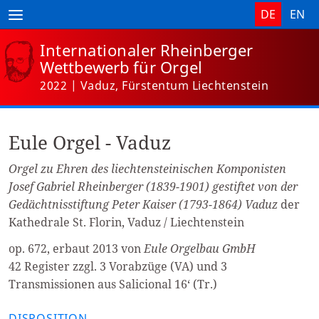
DE
EN
Internationaler
Rheinberger
Wettbewerb
für Orgel
2022 | Vaduz, Fürstentum Liechtenstein
Eule Orgel - Vaduz
Orgel zu Ehren des liechtensteinischen Komponisten
Josef Gabriel Rheinberger (1839-1901) gestiftet von der
Gedächtnisstiftung Peter Kaiser (1793-1864) Vaduz
der
Kathedrale St. Florin, Vaduz / Liechtenstein
op. 672, erbaut 2013 von
Eule Orgelbau GmbH
42 Register zzgl. 3 Vorabzüge (VA) und 3
Transmissionen aus Salicional 16‘ (Tr.)
DISPOSITION