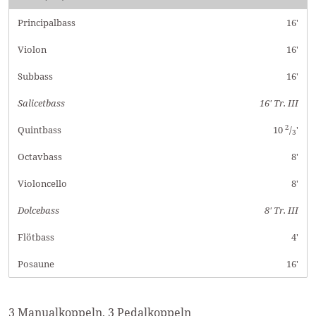
Principalbass
16'
Violon
16'
Subbass
16'
Salicetbass
16' Tr. III
2
Quintbass
10
/
'
3
Octavbass
8'
Violoncello
8'
Dolcebass
8' Tr. III
Flötbass
4'
Posaune
16'
3 Manualkoppeln, 3 Pedalkoppeln