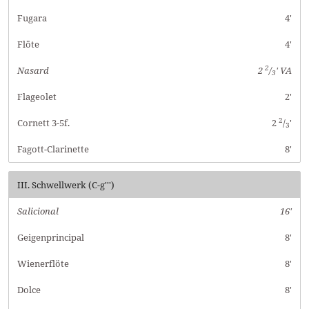
Fugara
4'
Flöte
4'
2
Nasard
2
/
' VA
3
Flageolet
2'
2
Cornett 3-5f.
2
/
'
3
Fagott-Clarinette
8'
III. Schwellwerk (C-g''')
Salicional
16'
Geigenprincipal
8'
Wienerflöte
8'
Dolce
8'