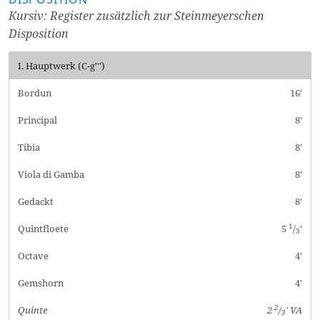
Kursiv: Register zusätzlich zur Steinmeyerschen
Disposition
I. Hauptwerk (C-g''')
Bordun
16'
Principal
8'
Tibia
8'
Viola di Gamba
8'
Gedackt
8'
1
Quintfloete
5
/
'
3
Octave
4'
Gemshorn
4'
2
Quinte
2
/
' VA
3