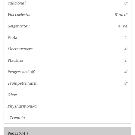
Salicional
8'
Vox coelestis
8' ab c°
Geigenoctav
4' VA
Viola
4'
Floete travers
4'
Flautino
2'
Progressio 3-4f.
4'
Trompette harm.
8'
Oboe
Physharmonika
- Tremolo
Pedal (C-f')